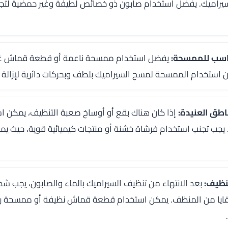
يراميك. يفضل استخدام صابون ذو خصائص لطيفة وغير حمضية لتجن
يفضل استخدام ممسحة ناعمة أو قطعة قماش غي
ستخدام الممسحة لمسح السيراميك بلطف وبحركات دائرية لإزالة ا
إذا كان هناك بقع أو أوساخ صعبة التنظيف، يمكن ا
ا. يجب تجنب استخدام فرشاة خشنة أو منتجات كيميائية قوية، حيث ي
بعد الانتهاء من تنظيف السيراميك بالماء والصابون، يجب شطف
 بقايا من المنظف. يمكن استخدام قطعة قماش نظيفة أو ممسحة ر