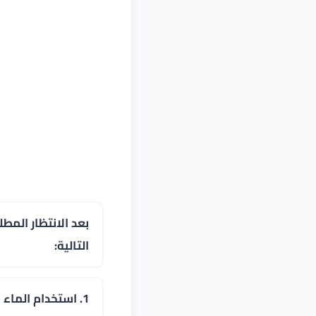
بعد الانتظار المط
التالية:
1. استخدام الماء الدافئ والصابون اللطيف: