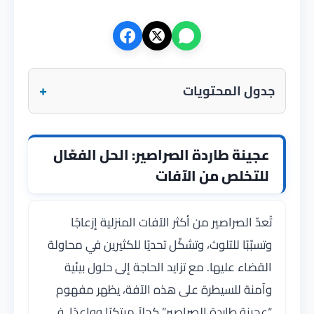
+
جدول المحتويات
عجينة طاردة الصراصير: الحل الفعّال
للتخلص من الآفات
تُعدّ الصراصير من أكثر الآفات المنزلية إزعاجًا
وتسبّبًا للتلوث، وتشكّل تحديًا للكثيرين في محاولة
القضاء عليها. مع تزايد الحاجة إلى حلول بيئية
وآمنة للسيطرة على هذه الآفة، يظهر مفهوم
“عجينة طاردة الصراصير” كحلاً مبتكرًا وواعدًا. في