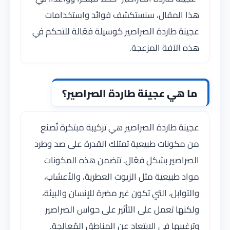
هذا المقال، سنستكشف فوائد واستخدامات
عجينة طاردة الصراصير كوسيلة فعّالة للتحكم في
هذه الآفة المزعجة.
ما هي عجينة طاردة الصراصير؟
عجينة طاردة الصراصير هي تركيبة مبتكرة تُصنع
من مكونات طبيعية تمتلك القدرة على صد وطرد
الصراصير بشكل فعّال. تتضمن هذه المكونات
مواد طبيعية مثل الزيوت العطرية، والأعشاب،
والتوابل، التي تكون غير مضرة للإنسان والبيئة،
ولكنها تعمل على التأثير على حواس الصراصير
وترغيبها في الابتعاد عن المناطق المُعالجة.