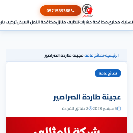
0571539368
تسليك مجاري
مكافحة حشرات
تنظيف منازل
مكافحة النمل الابيض
تركيب بار
الرئيسية
›
نصائح عامة
›
عجينة طاردة الصراصير
نصائح عامة
عجينة طاردة الصراصير
5 سبتمبر 2023
2 دقائق للقراءة