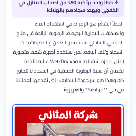
⚠
خطأ واحد يرتكبه 90% من أصحاب المنازل في
الخفجي ويهدد سجادهم بالهلاك!
الخطأ الشائع هو الإفراط في استخدام الماء
والمنظفات التجارية الرخيصة. الرطوبة الزائدة في مناخ
الخفجي الساحلي تسبب نمو العفن والفطريات تحت
السجاد وتلف أليافه.
نحن نستخدم أجهزة شفط متطورة
(مثل أجهزة شفط Wet/Dry Vacuum عالية الأداء)
لضمان أن نسبة الرطوبة المتبقية في السجاد لا تتجاوز
5%، وهذا هو سر جودة التنظيف التي نقدمها لعملائنا
في حي **غرناطة** و
العزيزية
.