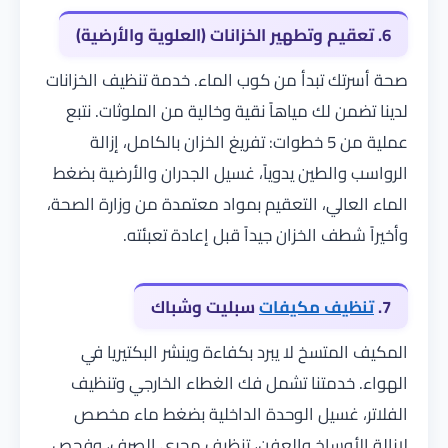
6. تعقيم وتطهير الخزانات (العلوية والأرضية)
صحة أسرتك تبدأ من كوب الماء. خدمة تنظيف الخزانات
لدينا تضمن لك مياهاً نقية وخالية من الملوثات. نتبع
عملية من 5 خطوات: تفريغ الخزان بالكامل، إزالة
الرواسب والطين يدوياً، غسيل الجدران والأرضية بضغط
الماء العالي، التعقيم بمواد معتمدة من وزارة الصحة،
وأخيراً شطف الخزان جيداً قبل إعادة تعبئته.
7.
تنظيف مكيفات
سبليت وشباك
المكيف المتسخ لا يبرد بكفاءة وينشر البكتيريا في
الهواء. خدمتنا تشمل فك الغطاء الخارجي وتنظيف
الفلاتر، غسيل الوحدة الداخلية بضغط ماء مخصص
لإزالة الأوساخ والعفن، تنظيف مجرى الصرف، وفحص