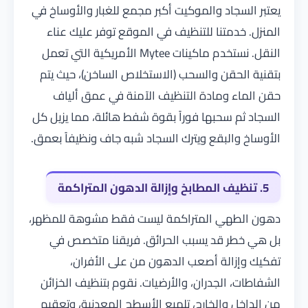
يعتبر السجاد والموكيت أكبر مجمع للغبار والأوساخ في
المنزل. خدمتنا للتنظيف في الموقع توفر عليك عناء
النقل. نستخدم ماكينات Mytee الأمريكية التي تعمل
بتقنية الحقن والسحب (الاستخلاص الساخن)، حيث يتم
حقن الماء ومادة التنظيف الآمنة في عمق ألياف
السجاد ثم سحبها فوراً بقوة شفط هائلة، مما يزيل كل
الأوساخ والبقع ويترك السجاد شبه جاف ونظيفاً بعمق.
5. تنظيف المطابخ وإزالة الدهون المتراكمة
دهون الطهي المتراكمة ليست فقط مشوهة للمظهر،
بل هي خطر قد يسبب الحرائق. فريقنا متخصص في
تفكيك وإزالة أصعب الدهون من على الأفران،
الشفاطات، الجدران، والأرضيات. نقوم بتنظيف الخزائن
من الداخل والخارج، تلميع الأسطح المعدنية، وتعقيم