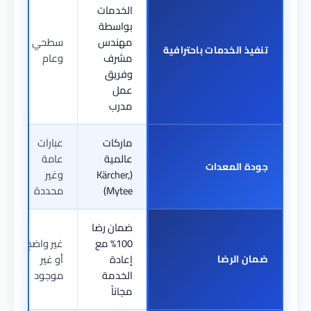
الخدمات
بواسطة
مهندس
سطحي
تنفيذ الخدمات باحترافية
مشرف
وعام
وفريق
عمل
مدرب
ماركات
عبارات
عالمية
عامة
جودة المعدات
(Kärcher,
وغير
Mytee)
محددة
ضمان رضا
100% مع
غير واضح
ضمان الرضا
إعادة
أو غير
الخدمة
موجود
مجاناً