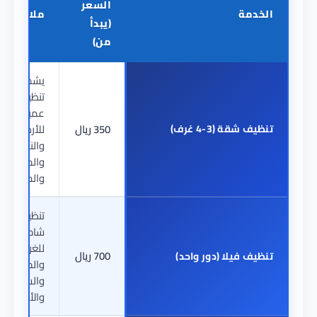
السعر
الخدمة
ملاحظات
(يبدأ
من)
يشمل
تنظيف
عميق
تنظيف شقة (3-4 غرف)
350 ريال
للأرضيات
والنوافذ
والمطابخ
والحمامات
تنظيف
شامل
للغرف
700 ريال
تنظيف فيلا (دور واحد)
والمجالس
والسلالم
والأسطح