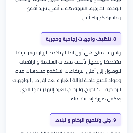
الوحدة الخارجية. النتيجة: هواء أنقى، تبريد أقوى،
وفاتورة كهرباء أقل.
8. تنظيف واجهات زجاجية وحجرية
واجهة المبنى هي أول انطباع يأخذه الزوار. نوفر فريقًا
متخصصًا ومجهزًا بأحدث معدات السلامة والرافعات
للوصول إلى أعلى الارتفاعات. نستخدم مسدسات مياه
ومواد تلميع خاصة لإزالة الغبار والعوالق من الواجهات
الزجاجية، الكلادينج، والرخام، لنعيد إليها بريقها الذي
يعكس صورة إيجابية عنك.
9. جلي وتلميع الرخام والبلاط