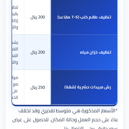
تنظيف
بالبخار مع
200 ريال
تنظيف طقم كنب (5-7 مقاعد)
إزالة البقع
والتعقيم
يشمل
التفريغ،
200 ريال
تنظيف خزان مياه
التنظيف،
والتعقيم
مواد آمنة
مع ضمان
رش مبيدات حشرية (شقة)
250 ريال
على
الخدمة
*الأسعار المذكورة هي متوسط تقديري وقد تختلف
بناءً على حجم العمل وحالة المكان. للحصول على عرض
سعر دقيق، يرجى الاتصال بنا.