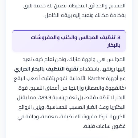
المسابح والحدائق المحيطة. نضمن لك خدمة تليق
بفخامة مكانك وتعيد إليه بريقه الكامل.
3. تنظيف المجالس والكنب والمفروشات
بالبخار
المجالس هي واجهة منزلك، ونحن نعلم كيف نعيد
إليها رونقها. باستخدام
تقنية التنظيف بالبخار الحراري
عبر أجهزة Kärcher الألمانية، نقوم بتفتيت أصعب البقع
(كالقهوة والعصائر) وإزالتها من أعماق النسيج. قوة
البخار لا تنظف فقط، بل تعقم بنسبة 99.9%، مما يقتل
البكتيريا وعث الغبار المسبب للحساسية، ويزيل الروائح
الكريهة، تاركاً مفروشاتك نظيفة، معقمة، وجافة في
غضون ساعات قليلة.