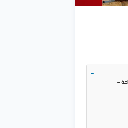
−
 بنجران | المثالي: الأعلى تقييماً لأثاثك في 24 ساعة –