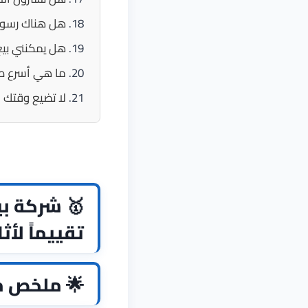
هل هناك رسوم
هل يمكنني بيع
ما هي أسرع طري
لا تضيع وقتك ا
🥇 شركة بي
تقييماً لأثاثك في 24 سا
🌟 ملخص م