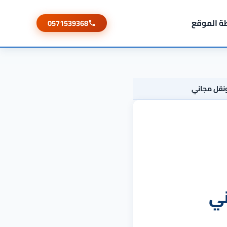
ة الموقع
0571539368