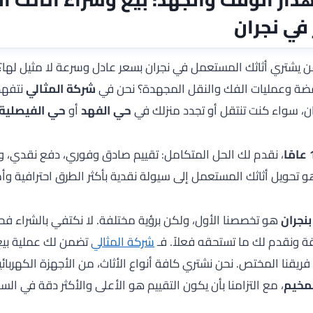
في نجران
يشتري أثاثك المستعمل في نجران بسعر عادل وسرعة لا مثيل له
ضة وعمليات الفك والنقل المجهدة؟ نحن في
شركة المثالي
نتفهم 
ان، سواء كنت تنتقل أو تجدد منزلك في
حي الفهد
أو
حي الفيصلية
ًا
، نقدم لك الحل المتكامل: تقييم صادق وفوري، دفع نقدي،
و تحويل أثاثك المستعمل إلى سيولة نقدية بأكثر الطرق احترافية وأمان
نجران
هو تخصصنا الأول، ولكن برؤية مختلفة. لا نكتفي بالشراء فح
قة ونقدم لك ما تستحقه فعلاً. فـ
شركة المثالي
تضمن لك عملية بي
ريقنا المختص. نحن نشتري كافة أنواع الأثاث، من الأجهزة الكهربائي
مخيم
، مع التزامنا بأن يكون التقييم هو الأعلى والأكثر دقة في الس