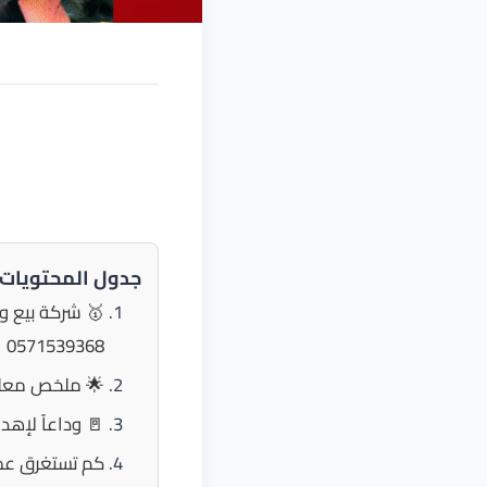
جدول المحتويات
0571539368
🌟 ملخص معلو
🚪 وداعاً لإهد
كم تستغرق عملي