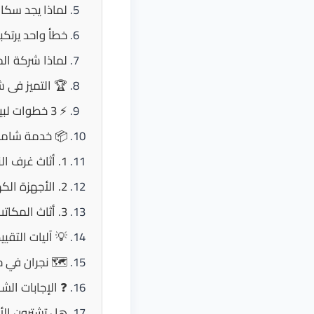
لماذا يجد سكان
خطأ واحد يرتكبه 90% من أصحاب المنازل في نجران ويكلفهم 
لماذا شركة ال
🏆 التميز فى ش
⚡ 3 خطوات لبيع أثاثك المستعمل في نجران (منهجية المثالي السريعة)
📦 خدمة شاملة:
1. أثاث غرف النوم، المعيشة، والمطابخ
2. الأجهزة الكهربائية والإلكترونية
3. أثاث المكاتب والشركات
💡 آليات التق
🗺️ نجران في 
❓ الإجابات الش
هل تشترون الأث