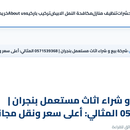
شرات
تنظيف منازل
مكافحة النمل الابيض
تركيب باركيه
About us
خريط
›
شركة بيع و شراء اثاث مستعمل بنجران | 0571539368 المثالي: أعلى سعر ونقل مجاني
 شراء اثاث مستعمل بنجران |
ل مجاني