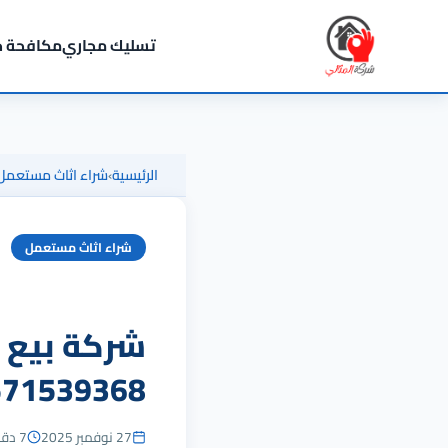
تسليك مجاري
مكافحة ح
الرئيسية
›
شراء اثاث مستعمل
شراء اثاث مستعمل
شركة بيع و
0571539368 المثالي: أعلى سعر ونق
27 نوفمبر 2025
7 دقائق للقراءة