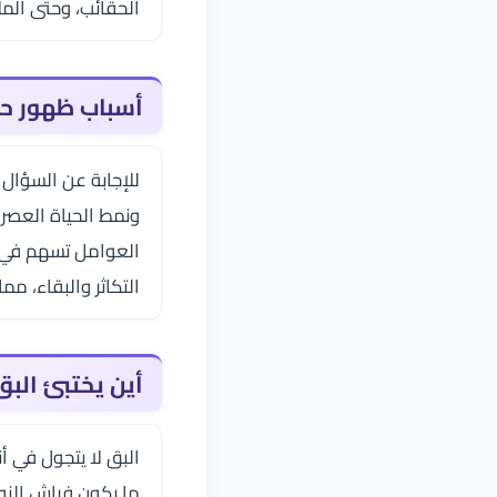
الحقائب، وحتى المل
أسباب ظهور حش
للإجابة عن السؤال 
ونمط الحياة العصري
العوامل تسهم في ان
التكاثر والبقاء، مم
أين يختبئ البق
البق لا يتجول في أن
ما يكون فراش النو