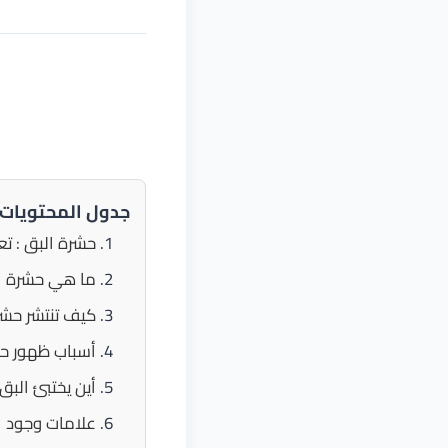
جدول المحتويات
حشرة البق : تع
ما هي حشرة ا
كيف تنتشر حشر
أسباب ظهور حش
أين يختبئ البق
علامات وجود ا