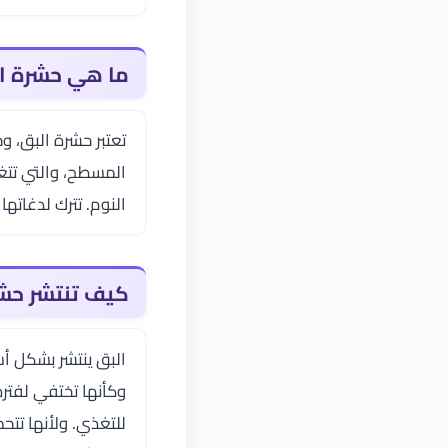
ما هي حشرة ا
تعتبر حشرة البق، 
المسطح، والتي تتغذ
النوم. تترك لدغات
كيف تنتشر حشر
البق ينتشر بشكل أس
وكأنها تختفي لفترة
للتغذي. ولأنها تت