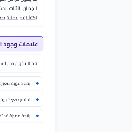
الجدران، الأثاث ا
اكتشافه عملية صع
علامات وجود ا
قد لا يكون من السه
بقع دموية صغيرة 
قشور صغيرة بنية 
رائحة مميزة قد تك