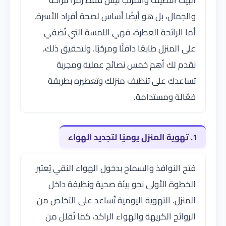
البيت النظيف والمرتب ليس فقط رمزًا للراحة
والجمال، بل هو أيضًا أساس لصحة أفراد الأسرة.
أما الرائحة العطرة، فهي اللمسة التي تُضفي
على المنزل طابعًا دافئًا ومرحّبًا. ولتحقيق ذلك،
نقدم لك أهم خمس نصائح عملية ومجربة
تساعدك على تنظيف منزلك وتعطيره بطريقة
فعّالة ومستدامة.
1. تهوية المنزل يوميًا لتجديد الهواء
فتح النوافذ والسماح بدخول الهواء النقي يُعتبر
الخطوة الأولى نحو بيئة صحية ونظيفة داخل
المنزل. التهوية اليومية تُساعد على التخلص من
الروائح الكريهة والهواء الراكد، كما تُقلل من